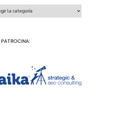
orías
 PATROCINA: