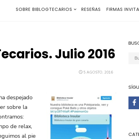
SOBRE BIBLOGTECARIOS
RESEÑAS
FIRMAS INVIT
BUS
ecarios. Julio 2016
Busca
PUBLICADO
5 AGOSTO, 2016
EL
SÍG
 ha despejado
er sobre la
ontramos:
mpo de relax,
CAT
eguimos al pie