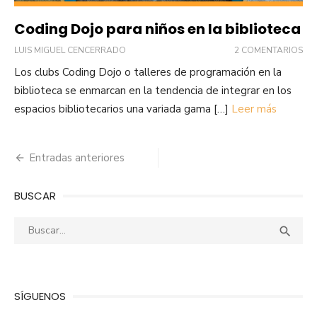
Coding Dojo para niños en la biblioteca
LUIS MIGUEL CENCERRADO
2 COMENTARIOS
Los clubs Coding Dojo o talleres de programación en la
biblioteca se enmarcan en la tendencia de integrar en los
espacios bibliotecarios una variada gama […]
Leer más
Navegación
Entradas anteriores
de
BUSCAR
entradas
Buscar:
Busca

SÍGUENOS