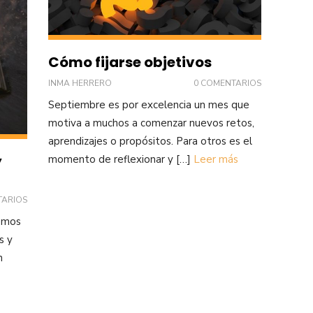
Cómo fijarse objetivos
INMA HERRERO
0 COMENTARIOS
Septiembre es por excelencia un mes que
motiva a muchos a comenzar nuevos retos,
aprendizajes o propósitos. Para otros es el
y
momento de reflexionar y […]
Leer más
TARIOS
remos
s y
n