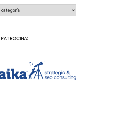
orías
 PATROCINA: