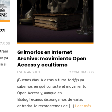
e:
TARIOS
traer
Grimorios en Internet
Archive: movimiento Open
ue ya
Access y ocultismo
e si
ESTER ANGULO
2 COMENTARIOS
¡Buenos días! A estas alturas tod@s ya
sabemos en qué consiste el movimiento
Open Access y, aunque en
BiblogTecarios dispongamos de varias
entradas, lo recordaremos de […]
Leer más