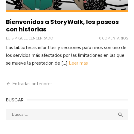
Bienvenidos a StoryWalk, los paseos
con historias
LUIS MIGUEL CENCERRADO
0 COMENTARIOS
Las bibliotecas infantiles y secciones para niños son uno de
los servicios más afectados por las limitaciones en las que
se mueve la prestación de […]
Leer más
Navegación
Entradas anteriores
de
BUSCAR
entradas
Buscar:
Busca
