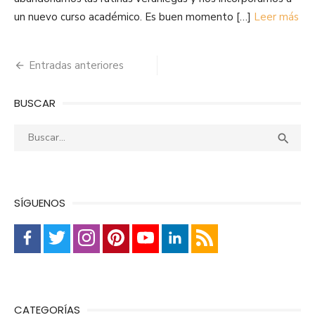
un nuevo curso académico. Es buen momento […]
Leer más
Navegación
Entradas anteriores
de
BUSCAR
entradas
Buscar:
Busca

SÍGUENOS
CATEGORÍAS