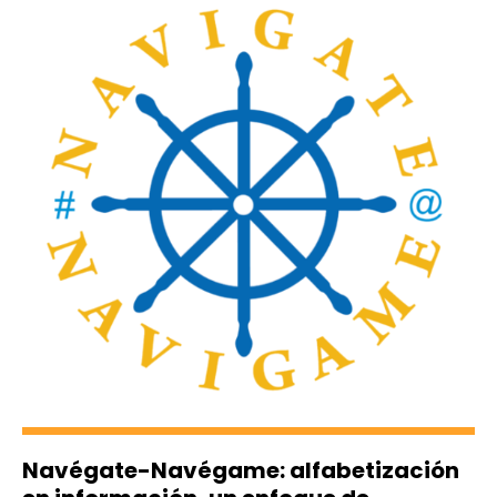
Navégate-Navégame: alfabetización