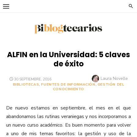
Saltar
al
contenido
ALFIN en la Universidad: 5 claves
de éxito
Autor
Laura Novelle
PUBLICADO
30 SEPTIEMBRE, 2016
EL
BIBLIOTECAS
,
FUENTES DE INFORMACIÓN
,
GESTIÓN DEL
CONOCIMIENTO
De nuevo estamos en septiembre, el mes en el que
abandonamos las rutinas veraniegas y nos incorporamos a
un nuevo curso académico. Es buen momento para volver
a uno de mis temas favoritos: la gestión y uso de la