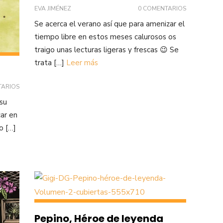
EVA JIMÉNEZ
0 COMENTARIOS
Se acerca el verano así que para amenizar el
tiempo libre en estos meses calurosos os
traigo unas lecturas ligeras y frescas 😉 Se
trata […]
Leer más
TARIOS
 su
car en
o […]
Pepino, Héroe de leyenda