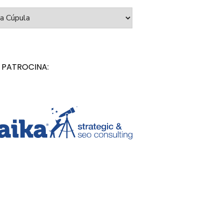
orías
 PATROCINA: