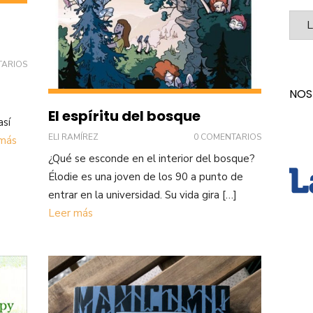
Categ
TARIOS
NOS
El espíritu del bosque
así
ELI RAMÍREZ
0 COMENTARIOS
más
¿Qué se esconde en el interior del bosque?
Élodie es una joven de los 90 a punto de
entrar en la universidad. Su vida gira […]
Leer más