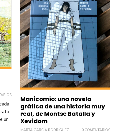
TARIOS
Manicomio: una novela
leada
gráfica de una historia muy
 rato
real, de Montse Batalla y
se un
Xevidom
MARTA GARCÍA RODRÍGUEZ
0 COMENTARIOS