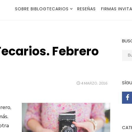
SOBRE BIBLOGTECARIOS
RESEÑAS
FIRMAS INVIT
BUS
Tecarios. Febrero
Busca
SÍG
PUBLICADO
4 MARZO, 2016
EL
rero,
más.
otra
CAT