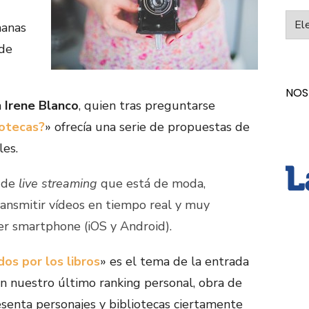
Categ
manas
 de
NOS
a
Irene Blanco
, quien tras preguntarse
iotecas?
» ofrecía una serie de propuestas de
les.
n de
live streaming
que está de moda,
ransmitir vídeos en tiempo real y muy
er smartphone (iOS y Android).
os por los libros
» es el tema de la entrada
n nuestro último ranking personal, obra de
esenta personajes y bibliotecas ciertamente