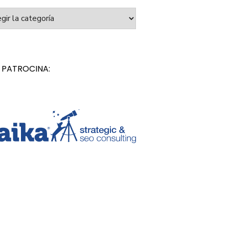
orías
 PATROCINA: