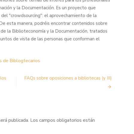
piniones sobre temas de interés para los profesionales
mación y la Documentación. Es un proyecto que
fía del "crowdsourcing": el aprovechamiento de la
. De esta manera, podréis encontrar contenidos sobre
 de la Biblioteconomía y la Documentación, tratados
puntos de vista de las personas que conforman el
s de Biblogtecarios
 los
FAQs sobre oposiciones a bibliotecas (y III)
será publicada.
Los campos obligatorios están