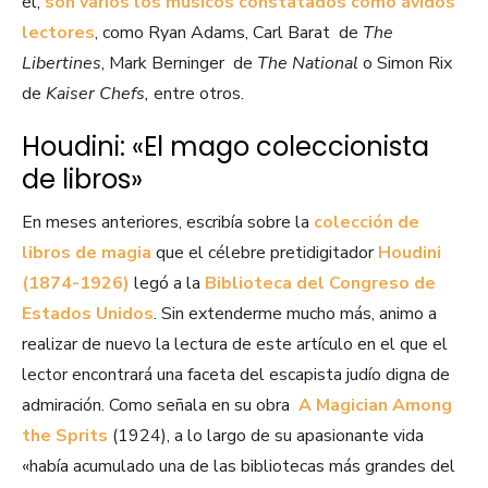
él,
son varios los músicos constatados como ávidos
lectores
, como Ryan Adams, Carl Barat de
The
Libertines
, Mark Berninger de
The National
o Simon Rix
de
Kaiser Chefs,
entre otros.
Houdini: «El mago coleccionista
de libros»
En meses anteriores, escribía sobre la
colección de
libros de magia
que el célebre pretidigitador
Houdini
(1874-1926)
legó a la
Biblioteca del Congreso de
Estados Unidos
. Sin extenderme mucho más, animo a
realizar de nuevo la lectura de este artículo en el que el
lector encontrará una faceta del escapista judío digna de
admiración. Como señala en su obra
A Magician Among
the Sprits
(1924), a lo largo de su apasionante vida
«
había acumulado una de las bibliotecas más grandes del