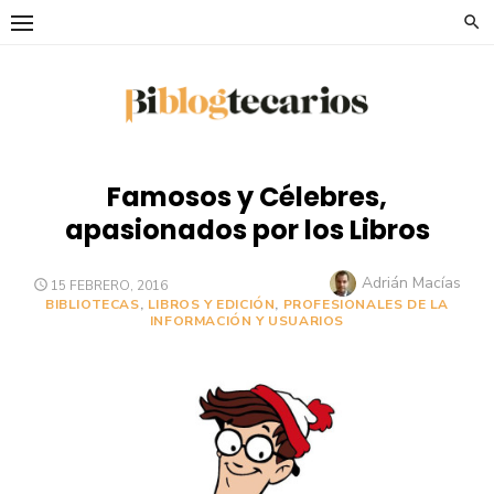
Saltar
al
contenido
Famosos y Célebres,
apasionados por los Libros
Autor
Adrián Macías
PUBLICADO
15 FEBRERO, 2016
EL
BIBLIOTECAS
,
LIBROS Y EDICIÓN
,
PROFESIONALES DE LA
INFORMACIÓN Y USUARIOS