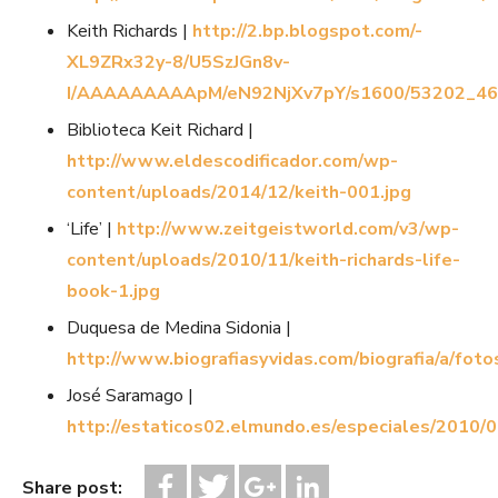
Keith Richards |
http://2.bp.blogspot.com/-
XL9ZRx32y-8/U5SzJGn8v-
I/AAAAAAAAApM/eN92NjXv7pY/s1600/53202_46
Biblioteca Keit Richard |
http://www.eldescodificador.com/wp-
content/uploads/2014/12/keith-001.jpg
‘Life’ |
http://www.zeitgeistworld.com/v3/wp-
content/uploads/2010/11/keith-richards-life-
book-1.jpg
Duquesa de Medina Sidonia |
http://www.biografiasyvidas.com/biografia/a/foto
José Saramago |
http://estaticos02.elmundo.es/especiales/2010/
Share post: