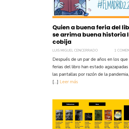
Quien a buena feria del li
se arrima buena historia 
cobija
LUIS MIGUEL CENCERRADO
1 COME
Después de un par de años en los que 
ferias del libro han estado agazapadas
las pantallas por razón de la pandemia
[…]
Leer más