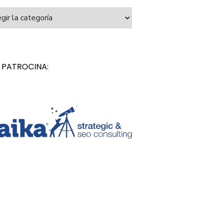
orías
 PATROCINA: