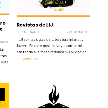
bro
Revistas de LIJ
le
ELENA BOYANO
2 COMENTARIOS
LIJ son las siglas de Literatura Infantil y
NTARIO
Juvenil. En este post os voy a contar mi
las
asistencia a la mesa redonda Visibilidad de
 tras
[…]
Leer más
, este