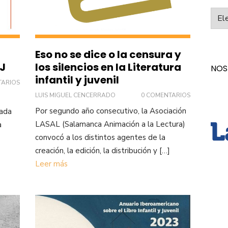
Categ
Eso no se dice o la censura y
IJ
los silencios en la Literatura
NOS
infantil y juvenil
TARIOS
LUIS MIGUEL CENCERRADO
0 COMENTARIOS
Por segundo año consecutivo, la Asociación
nada
LASAL (Salamanca Animación a la Lectura)
a
convocó a los distintos agentes de la
creación, la edición, la distribución y […]
Leer más