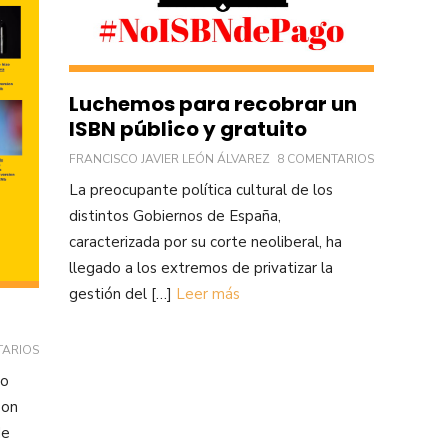
Luchemos para recobrar un
ISBN público y gratuito
FRANCISCO JAVIER LEÓN ÁLVAREZ
8 COMENTARIOS
La preocupante política cultural de los
distintos Gobiernos de España,
caracterizada por su corte neoliberal, ha
llegado a los extremos de privatizar la
gestión del […]
Leer más
TARIOS
ro
son
de