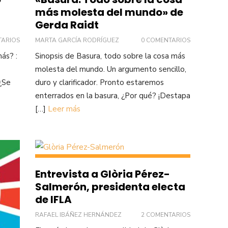
más molesta del mundo» de
Gerda Raidt
TARIOS
MARTA GARCÍA RODRÍGUEZ
0 COMENTARIOS
ás? :
Sinopsis de Basura, todo sobre la cosa más
molesta del mundo. Un argumento sencillo,
 ¿Se
duro y clarificador. Pronto estaremos
enterrados en la basura, ¿Por qué? ¡Destapa
[…]
Leer más
Entrevista a Glòria Pérez-
Salmerón, presidenta electa
de IFLA
RAFAEL IBÁÑEZ HERNÁNDEZ
2 COMENTARIOS