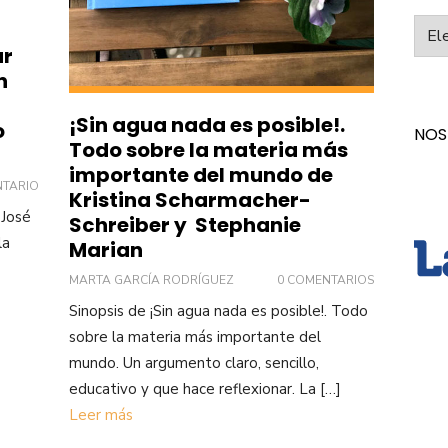
Categ
ar
n
¡Sin agua nada es posible!.
o
NOS
Todo sobre la materia más
importante del mundo de
NTARIO
Kristina Scharmacher-
 José
Schreiber y Stephanie
la
Marian
MARTA GARCÍA RODRÍGUEZ
0 COMENTARIOS
Sinopsis de ¡Sin agua nada es posible!. Todo
sobre la materia más importante del
mundo. Un argumento claro, sencillo,
educativo y que hace reflexionar. La […]
Leer más