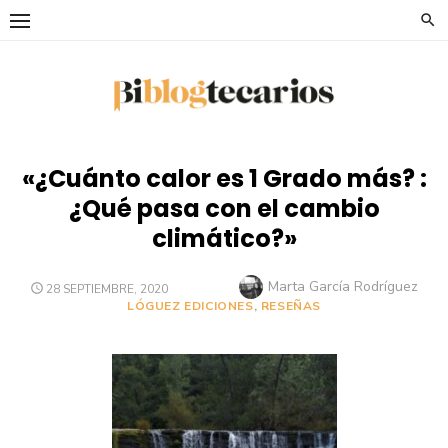
Saltar
al
contenido
«¿Cuánto calor es 1 Grado más? :
¿Qué pasa con el cambio
climático?»
Autor
Marta García Rodríguez
PUBLICADO
28 SEPTIEMBRE, 2020
EL
LÓGUEZ EDICIONES
,
RESEÑAS