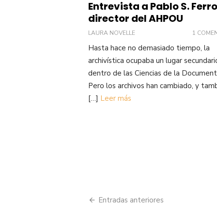
Entrevista a Pablo S. Ferro
director del AHPOU
LAURA NOVELLE
1 COME
Hasta hace no demasiado tiempo, la
archivística ocupaba un lugar secundari
dentro de las Ciencias de la Document
Pero los archivos han cambiado, y tam
[…]
Leer más
Navegación
Entradas anteriores