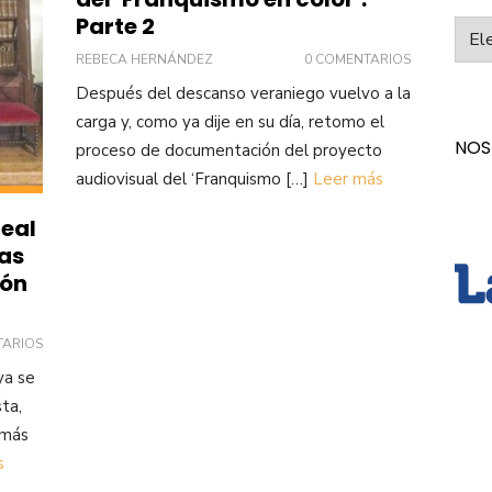
Parte 2
Categ
REBECA HERNÁNDEZ
0 COMENTARIOS
Después del descanso veraniego vuelvo a la
carga y, como ya dije en su día, retomo el
NOS
proceso de documentación del proyecto
audiovisual del ‘Franquismo […]
Leer más
Real
as
ión
TARIOS
ya se
ta,
 más
s