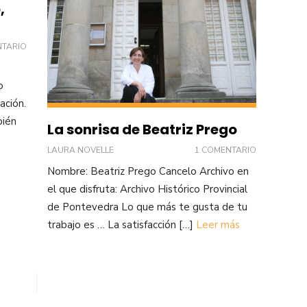
,
NTARIO
o
ación.
bién
La sonrisa de Beatriz Prego
LAURA NOVELLE
1 COMENTARIO
Nombre: Beatriz Prego Cancelo Archivo en
el que disfruta: Archivo Histórico Provincial
de Pontevedra Lo que más te gusta de tu
trabajo es … La satisfacción […]
Leer más