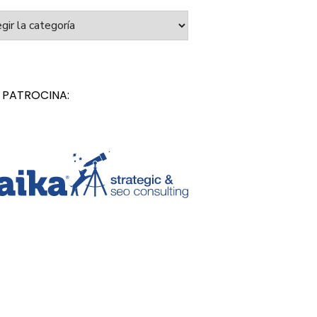
orías
 PATROCINA: