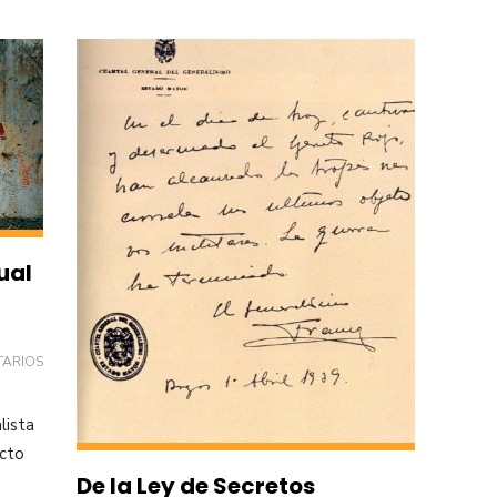
ual
TARIOS
a
lista
ecto
De la Ley de Secretos