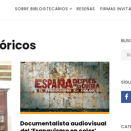
SOBRE BIBLOGTECARIOS
RESEÑAS
FIRMAS INVIT
tóricos
BUS
Busca
SÍG
Documentalista audiovisual
CAT
del ‘Franquismo en color’.