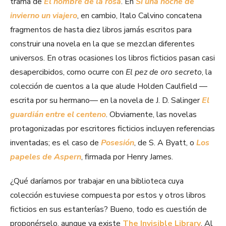
trama de
El nombre de la rosa
. En
Si una noche de
invierno un viajero
, en cambio, Italo Calvino concatena
fragmentos de hasta diez libros jamás escritos para
construir una novela en la que se mezclan diferentes
universos. En otras ocasiones los libros ficticios pasan casi
desapercibidos, como ocurre con
El pez de oro secreto
, la
colección de cuentos a la que alude Holden Caulfield —
escrita por su hermano— en la novela de J. D. Salinger
El
guardián entre el centeno
. Obviamente, las novelas
protagonizadas por escritores ficticios incluyen referencias
inventadas; es el caso de
Posesión
, de S. A Byatt, o
Los
papeles de Aspern
, firmada por Henry James.
¿Qué daríamos por trabajar en una biblioteca cuya
colección estuviese compuesta por estos y otros libros
ficticios en sus estanterías? Bueno, todo es cuestión de
proponérselo, aunque ya existe
The Invisible Library
. Al