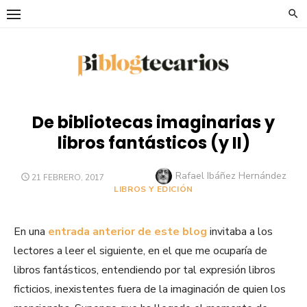
Saltar
al
contenido
De bibliotecas imaginarias y
libros fantásticos (y II)
Autor
Rafael Ibáñez Hernández
PUBLICADO
21 FEBRERO, 2017
EL
LIBROS Y EDICIÓN
En una
entrada anterior de este blog
invitaba a los
lectores a leer el siguiente, en el que me ocuparía de
libros fantásticos, entendiendo por tal expresión libros
ficticios, inexistentes fuera de la imaginación de quien los