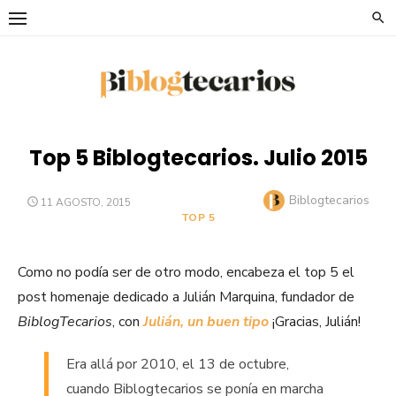
Saltar
al
contenido
Top 5 Biblogtecarios. Julio 2015
Autor
Biblogtecarios
PUBLICADO
11 AGOSTO, 2015
EL
TOP 5
Como no podía ser de otro modo, encabeza el top 5 el
post homenaje dedicado a Julián Marquina, fundador de
BiblogTecarios
, con
Julián, un buen tipo
¡Gracias, Julián!
Era allá por 2010, el 13 de octubre,
cuando Biblogtecarios se ponía en marcha