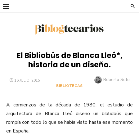
Saltar
al
contenido
El Bibliobús de Blanca Lleó*,
historia de un diseño.
Autor
Roberto Soto
PUBLICADO
16 JULIO, 2015
EL
BIBLIOTECAS
A comienzos de la década de 1980, el estudio de
arquitectura de Blanca Lleó diseñó un bibliobús que
rompía con todo lo que se había visto hasta ese momento
en España.