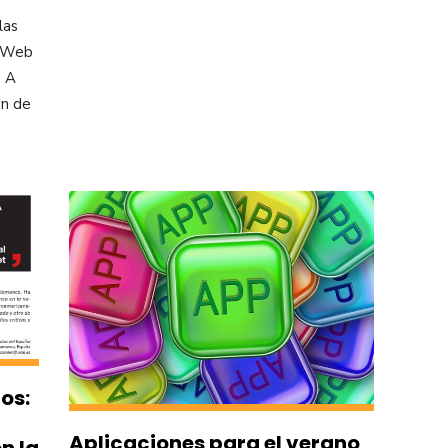
las
a Web
. A
ón de
os:
Aplicaciones para el verano
n la