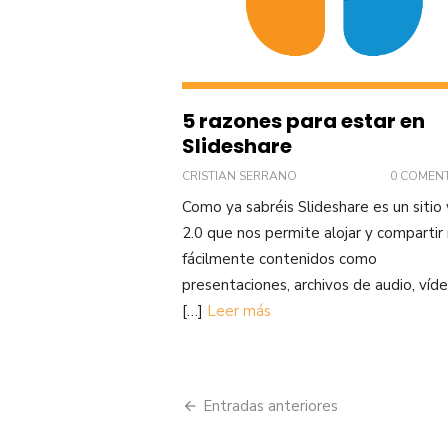
5 razones para estar en
Slideshare
CRISTIAN SERRANO
0 COMEN
Como ya sabréis Slideshare es un siti
2.0 que nos permite alojar y compartir
fácilmente contenidos como
presentaciones, archivos de audio, víd
[…]
Leer más
Navegación
Entradas anteriores
de