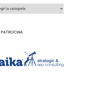
orías
 PATROCINA: