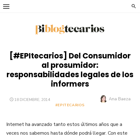
Saltar
al
contenido
[#EPItecarios] Del Consumidor
al prosumidor:
responsabilidades legales de los
informers
Autor
Ana Baeza
PUBLICADO
18 DICIEMBRE, 2014
EL
#EPITECARIOS
Internet ha avanzado tanto estos últimos años que a
veces nos sabemos hasta dónde podrá llegar. Con este