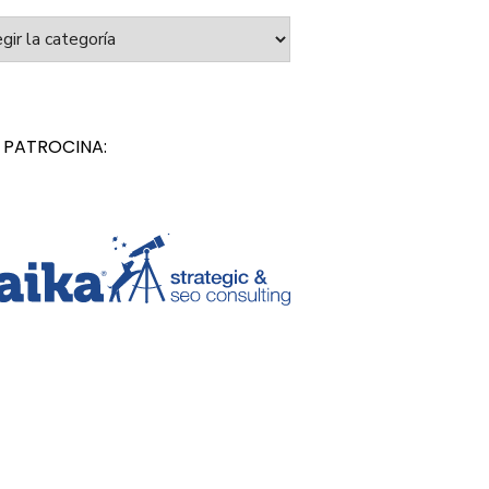
orías
 PATROCINA: