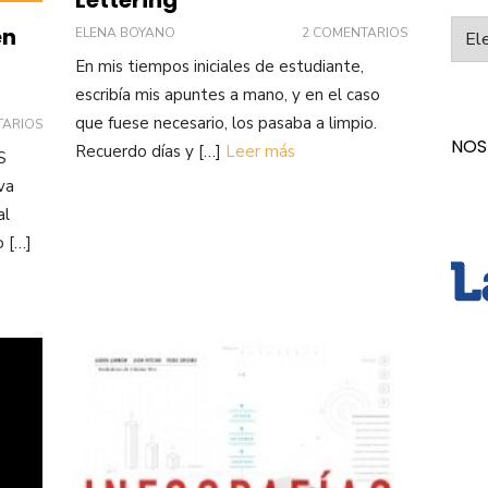
Categ
en
ELENA BOYANO
2 COMENTARIOS
En mis tiempos iniciales de estudiante,
escribía mis apuntes a mano, y en el caso
que fuese necesario, los pasaba a limpio.
TARIOS
NOS
Recuerdo días y […]
Leer más
S
va
al
o […]