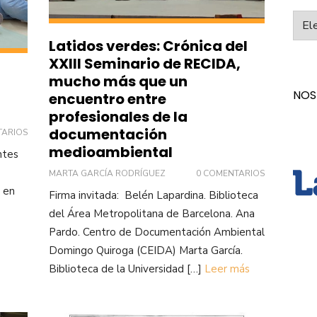
Categ
Latidos verdes: Crónica del
XXIII Seminario de RECIDA,
mucho más que un
NOS
encuentro entre
profesionales de la
documentación
TARIOS
medioambiental
ntes
MARTA GARCÍA RODRÍGUEZ
0 COMENTARIOS
 en
Firma invitada: Belén Lapardina. Biblioteca
del Área Metropolitana de Barcelona. Ana
Pardo. Centro de Documentación Ambiental
Domingo Quiroga (CEIDA) Marta García.
Biblioteca de la Universidad […]
Leer más