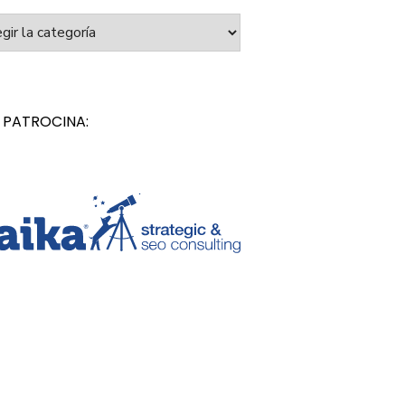
orías
 PATROCINA: