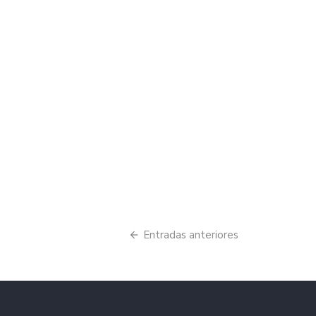
Navegación
Entradas anteriores
de
entradas