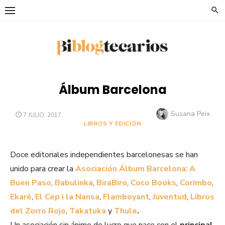
Saltar
al
contenido
Álbum Barcelona
Autor
Susana Peix
PUBLICADO
7 JULIO, 2017
EL
LIBROS Y EDICIÓN
Doce editoriales independientes barcelonesas se han
unido para crear la
Asociación Álbum Barcelona
:
A
Buen Paso
,
Babulinka
,
BiraBiro
,
Coco Books
,
Corimbo
,
Ekaré
,
El Cep i la Nansa
,
Flamboyant
,
Juventud
,
Libros
del Zorro Rojo
,
Takatuka
y
Thule
.