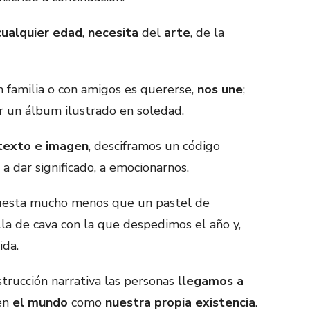
cualquier edad
,
necesita
del
arte
, de la
 familia o con amigos es quererse,
nos une
;
r un álbum ilustrado en soledad.
texto e imagen
, desciframos un código
, a dar significado, a emocionarnos.
esta mucho menos que un pastel de
a de cava con la que despedimos el año y,
ida.
trucción narrativa las personas
llegamos a
en
el mundo
como
nuestra propia existencia
.