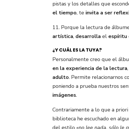
pistas y los detalles que escon
el tiempo
, te
invita a ser reflex
11. Porque la lectura de álbum
artística
,
desarrolla
el
espíritu 
¿Y CUÁL ES LA TUYA?
Personalmente creo que el álb
en la experiencia de la lectura
adulto
. Permite relacionarnos c
poniendo a prueba nuestros sen
imágenes
.
Contrariamente a lo que a priori
biblioteca he escuchado en algu
del estilo
«no lee nada, sólo le 