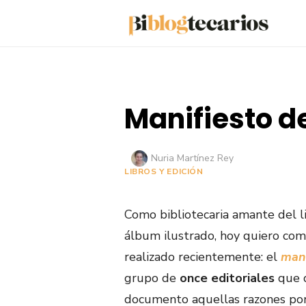
Saltar
al
contenido
Manifiesto d
Autor
Nuria Martínez Rey
LIBROS Y EDICIÓN
Como bibliotecaria amante del 
álbum ilustrado, hoy quiero com
realizado recientemente: el
mani
grupo de
once editoriales
que d
documento aquellas razones por