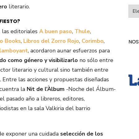
ero
literario.
Categ
FIESTO?
las editoriales
A buen paso
,
Thule
,
o Books
,
Libros del Zorro Rojo
,
Corimbo
,
NOS
lamboyant
, acordaron aunar esfuerzos para
do como género y visibilizarlo
no sólo entre
ctor literario y cultural sino también entre
o. Entre las acciones y propuestas diseñadas
ncuentra la
Nit de l’Àlbum
-Noche del Álbum-
l pasado año a libreros, editores,
iodistas en la sala Valkiria del barrio
de exponer una cuidada
selección de los