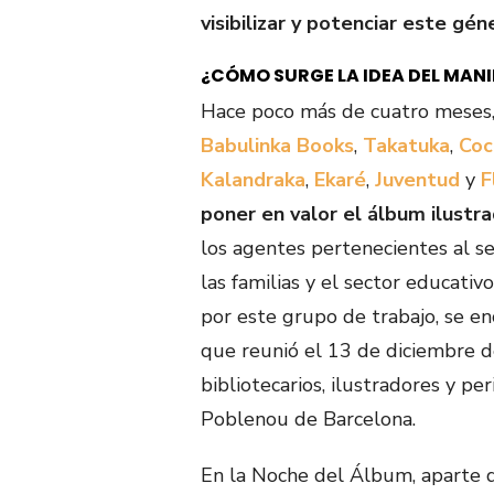
visibilizar y potenciar
este gén
¿CÓMO SURGE LA IDEA DEL MANI
Hace poco más de cuatro meses, 
Babulinka Books
,
Takatuka
,
Coc
Kalandraka
,
Ekaré
,
Juventud
y
F
poner en valor el álbum ilustra
los agentes pertenecientes al se
las familias y el sector educativ
por este grupo de trabajo, se e
que reunió el 13 de diciembre de
bibliotecarios, ilustradores y per
Poblenou de Barcelona.
En la Noche del Álbum, aparte 