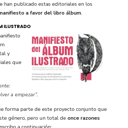
 han publicado estas editoriales en los
manifiesto a favor del libro álbum
.
M ILUSTRADO
anifiesto
um
tal y
iales que
ente:
olver a empezar”.
e forma parte de este proyecto conjunto que
 este género, pero un total de
once razones
scribo a continuación: