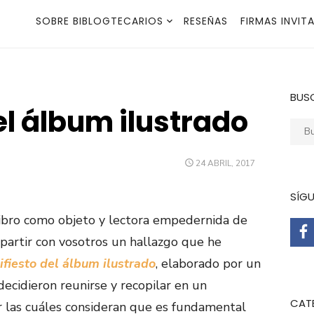
SOBRE BIBLOGTECARIOS
RESEÑAS
FIRMAS INVIT
BUS
el álbum ilustrado
Busca
PUBLICADO
24 ABRIL, 2017
EL
SÍG
libro como objeto y lectora empedernida de
partir con vosotros un hallazgo que he
fiesto del álbum ilustrado
, elaborado por un
ecidieron reunirse y recopilar en un
CAT
 las cuáles consideran que es fundamental