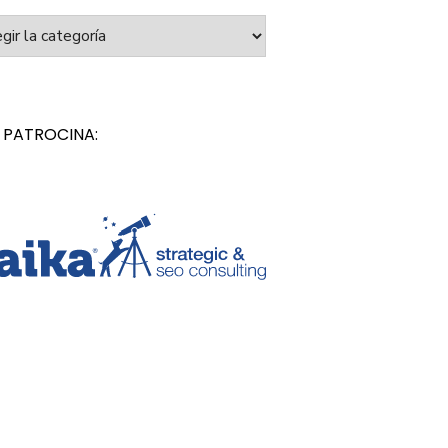
orías
 PATROCINA: