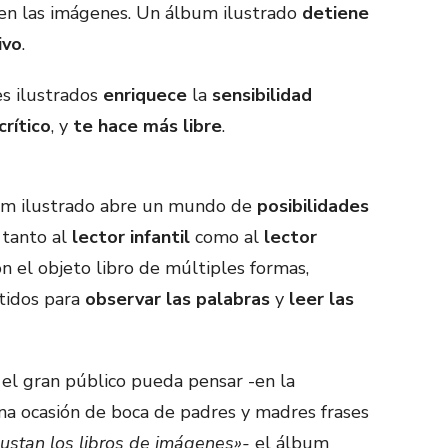
den las imágenes. Un álbum ilustrado
detiene
ivo
.
es ilustrados
enriquece
la
sensibilidad
crítico
, y
te hace más libre
.
um ilustrado abre un mundo de
posibilidades
, tanto al
lector infantil
como al
lector
on el objeto libro de múltiples formas,
tidos para
observar las palabras
y
leer las
 el gran público pueda pensar -en la
na ocasión de boca de padres y madres frases
gustan los libros de imágenes»-
el álbum