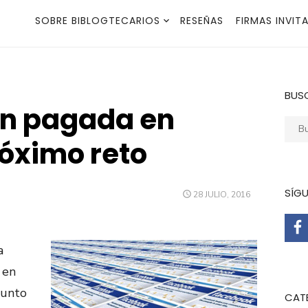
SOBRE BIBLOGTECARIOS
RESEÑAS
FIRMAS INVIT
BUS
ión pagada en
Busca
óximo reto
SÍG
PUBLICADO
28 JULIO, 2016
EL
a
 en
punto
CAT