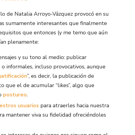
culo de Natalia Arroyo-Vázquez provocó en su
as sumamente interesantes que finalmente
requisitos que entonces (y me temo que aún
cían plenamente:
nsajes y su tono al medio: publicar
o informales, incluso provocativos, aunque
gatificación
”, es decir, la publicación de
to que el de acumular “likes”, algo que
ro
postureo
.
estros usuarios
para atraerles hacia nuestra
ara mantener viva su fidelidad ofreciéndoles
 los intereses de quienes nos siguen como el