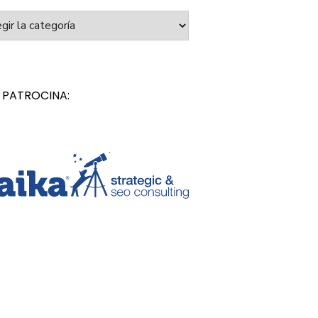
orías
 PATROCINA: