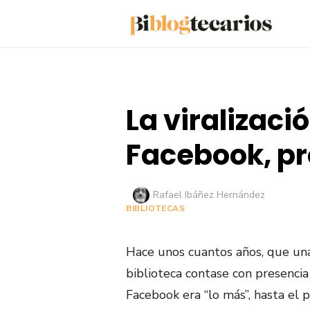
Saltar
al
contenido
La viralizac
Facebook, pr
Autor
Rafael Ibáñez Hernández
BIBLIOTECAS
Hace unos cuantos años, que un
biblioteca contase con presencia
Facebook era “lo más”, hasta el 