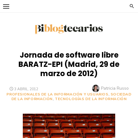
Saltar
al
contenido
Jornada de software libre
BARATZ-EPI (Madrid, 29 de
marzo de 2012)
Autor
Patricia Russo
PUBLICADO
3 ABRIL, 2012
EL
PROFESIONALES DE LA INFORMACIÓN Y USUARIOS
,
SOCIEDAD
DE LA INFORMACIÓN
,
TECNOLOGÍAS DE LA INFORMACIÓN