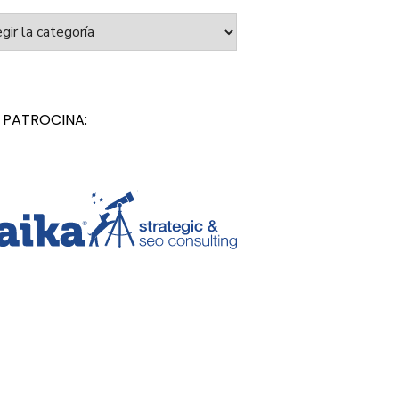
orías
 PATROCINA: