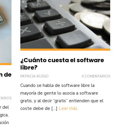
¿Cuánto cuesta el software
libre?
n de
PATRICIA RUSSO
0 COMENTARIOS
Cuando se habla de software libre la
mayoría de gente lo asocia a software
TARIOS
gratis, y al decir “gratis” entienden que el
r del
coste debe de […]
Leer más
gica,
ución