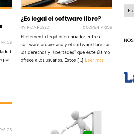
Categ
e
¿Es legal el software libre?
e
PATRICIA RUSSO
0 COMENTARIOS
El elemento legal diferenciador entre el
NOS
TARIOS
software propietario y el software libre son
Madrid
los derechos y “libertades” que éste último
a por
ofrece a los usuarios. Estos […]
Leer más
TARIOS