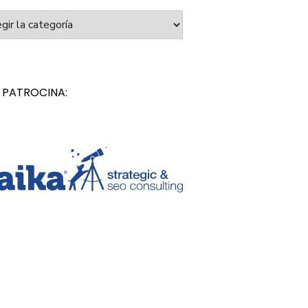
orías
 PATROCINA: