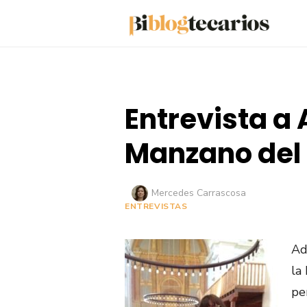
Saltar
al
contenido
Entrevista a
Manzano del
Autor
Mercedes Carrascosa
ENTREVISTAS
Ad
la
pe