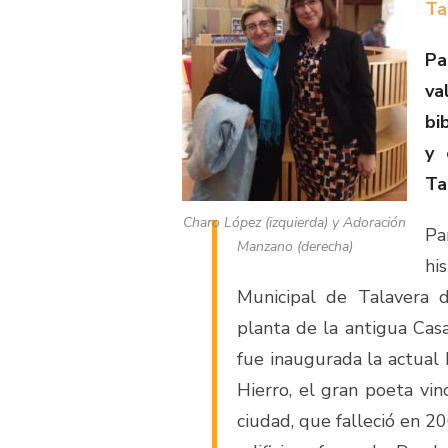
Ta
Pa
va
bi
y 
Ta
Charo López (izquierda) y Adoración
Pa
Manzano (derecha)
hi
Municipal de Talavera 
planta de la antigua Cas
fue inaugurada la actual
Hierro, el gran poeta vi
ciudad, que falleció en 20