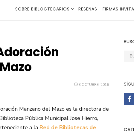
SOBRE BIBLOGTECARIOS
RESEÑAS
FIRMAS INVIT
BUS
 Adoración
Busca
 Mazo
SÍG
PUBLICADO
3 OCTUBRE, 2016
EL
oración Manzano del Mazo es la directora de
 Biblioteca Pública Municipal José Hierro,
rteneciente a la
Red de Bibliotecas de
CAT