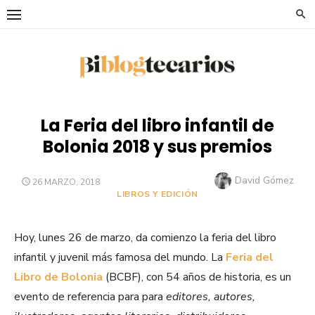
Saltar
al
contenido
La Feria del libro infantil de
Bolonia 2018 y sus premios
Autor
David Gómez
PUBLICADO
26 MARZO, 2018
EL
LIBROS Y EDICIÓN
Hoy, lunes 26 de marzo, da comienzo la feria del libro
infantil y juvenil más famosa del mundo. La
Feria del
Libro de Bolonia
(BCBF), con 54 años de historia, es un
evento de referencia para para
editores, autores,