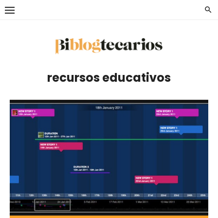
Saltar
al
contenido
recursos educativos