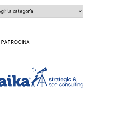
orías
 PATROCINA: