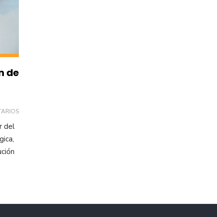
n de
TARIOS
r del
gica,
ución