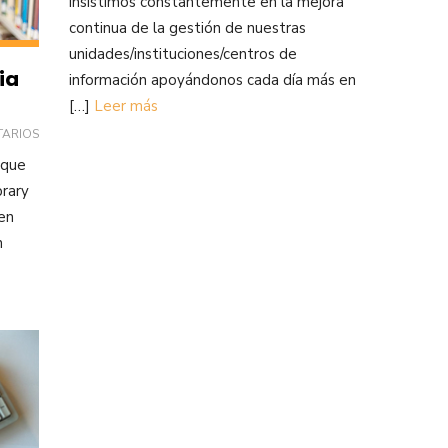
insistimos constantemente en la mejora
continua de la gestión de nuestras
unidades/instituciones/centros de
ia
información apoyándonos cada día más en
[…]
Leer más
TARIOS
 que
brary
 en
n