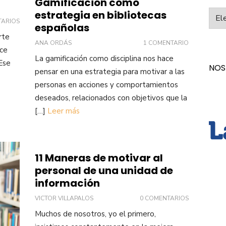
Gamificación como
Categ
estrategia en bibliotecas
TARIOS
españolas
rte
ANA ORDÁS
1 COMENTARIO
ce
La gamificación como disciplina nos hace
 Ese
NOS
pensar en una estrategia para motivar a las
personas en acciones y comportamientos
deseados, relacionados con objetivos que la
[…]
Leer más
11 Maneras de motivar al
personal de una unidad de
información
VICTOR VILLAPALOS
0 COMENTARIOS
Muchos de nosotros, yo el primero,