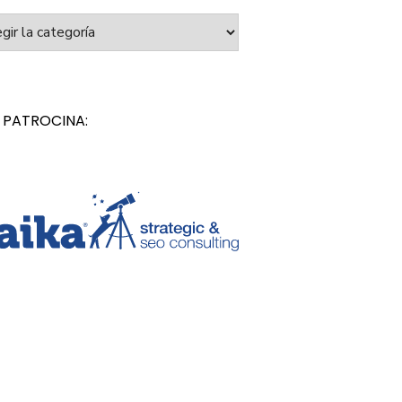
orías
 PATROCINA: