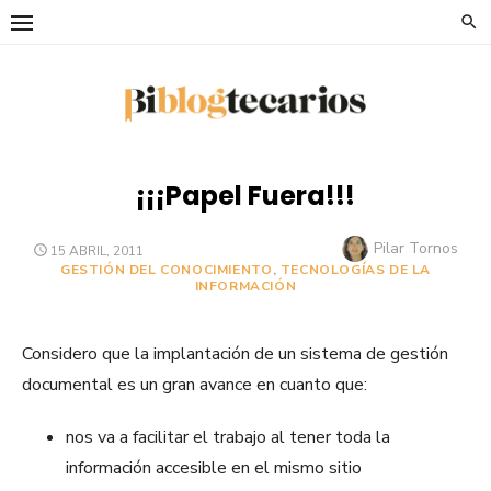
Saltar
al
contenido
¡¡¡Papel Fuera!!!
Autor
Pilar Tornos
PUBLICADO
15 ABRIL, 2011
EL
GESTIÓN DEL CONOCIMIENTO
,
TECNOLOGÍAS DE LA
INFORMACIÓN
Considero que la implantación de un sistema de gestión
documental es un gran avance en cuanto que:
nos va a facilitar el trabajo al tener toda la
información accesible en el mismo sitio