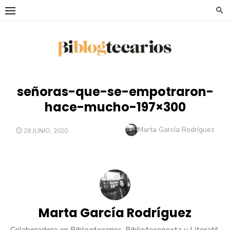
Saltar
al
contenido
señoras-que-se-empotraron-
hace-mucho-197×300
Autor
Marta García Rodríguez
PUBLICADO
28 JUNIO, 2020
EL
Marta García Rodríguez