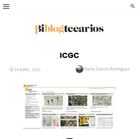
Saltar
al
contenido
ICGC
Autor
Marta García Rodríguez
PUBLICADO
14 ABRIL, 2015
EL