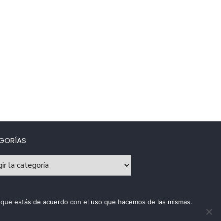
GORÍAS
rías
os que estás de acuerdo con el uso que hacemos de las mismas.
ca de uso de cookies