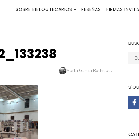
SOBRE BIBLOGTECARIOS
RESEÑAS
FIRMAS INVIT
BUS
2_133238
Busca
Autor
Marta García Rodríguez
SÍG
CAT