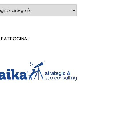
orías
 PATROCINA: