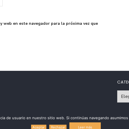
 y web en este navegador para la próxima vez que
CATE
Catego
riencia de usuario en nuestro sitio web. Si continúas navegando asumim
Políti
Leer más
Aceptar
Rechazar