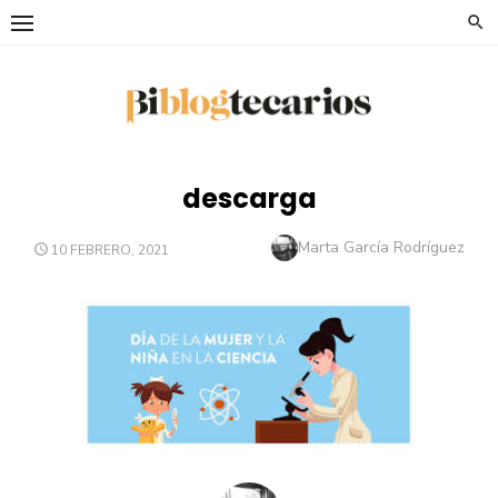
Saltar
al
contenido
descarga
Autor
Marta García Rodríguez
PUBLICADO
10 FEBRERO, 2021
EL