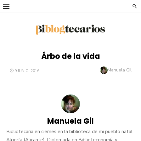
Saltar
al
contenido
Árbo de la vida
Autor
Manuela Gil
PUBLICADO
9 JUNIO, 2016
EL
Manuela Gil
Bibliotecaria en ciernes en la biblioteca de mi pueblo natal,
Algorfa (Alicante). Diplomada en Biblioteconomía y