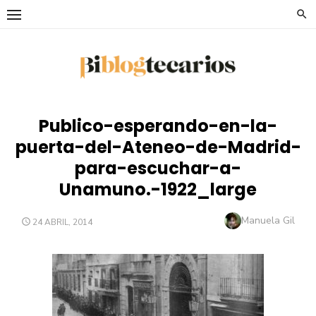
Saltar
al
contenido
Publico-esperando-en-la-
puerta-del-Ateneo-de-Madrid-
para-escuchar-a-
Unamuno.-1922_large
Autor
Manuela Gil
PUBLICADO
24 ABRIL, 2014
EL