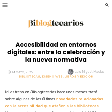
Saltar
al
contenido
Accesibilidad en entornos
digitales: entre la celebración y
la nueva normativa
Autor
Luis Miguel Macías
PUBLICADO
14 MAYO, 2025
EL
BIBLIOTECAS
,
DISEÑO WEB
,
LIBROS Y EDICIÓN
Mi estreno en
Biblogtecarios
hace unos meses trató
sobre algunas de las últimas
novedades relacionadas
con la accesibilidad que atañen a las bibliotecas
.