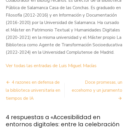
Colaborador en BiblogTecarios. Es director de la Biblioteca
Pública de Salamanca Casa de las Conchas. Es graduado en
Filosofía (2012-2016) y en Información y Documentación
(2016-2020) por la Universidad de Salamanca. Ha cursado
el Máster en Patrimonio Textual y Humanidades Digitales
(2020-2021) en la misma universidad y el Máster propio La
Biblioteca como Agente de Transformación Socioeducativa
(2022-2024) en la Universidad Complutense de Madrid.
Ver todas las entradas de Luis Miguel Macías
Navegación
4 razones en defensa de
Doce promesas, un
de
la biblioteca universitaria en
eccehomo y un juramento
tiempos de IA
entradas
4 respuestas a «
Accesibilidad en
entornos digitales: entre la celebración