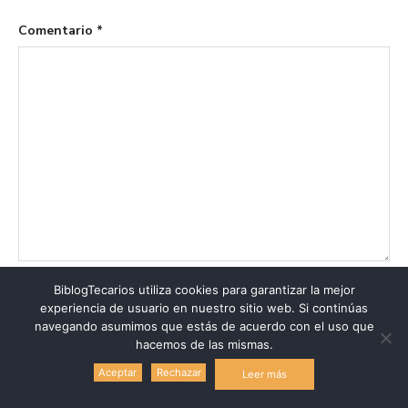
Comentario
*
BiblogTecarios utiliza cookies para garantizar la mejor
Nombre
*
experiencia de usuario en nuestro sitio web. Si continúas
navegando asumimos que estás de acuerdo con el uso que
hacemos de las mismas.
Aceptar
Rechazar
Leer más
Correo electrónico
*