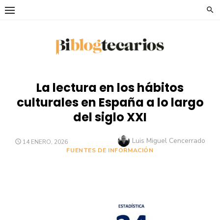
Saltar
al
contenido
La lectura en los hábitos
culturales en España a lo largo
del siglo XXI
Autor
Luis Miguel Cencerrado
PUBLICADO
14 ENERO, 2026
EL
FUENTES DE INFORMACIÓN