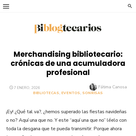
Saltar
al
contenido
Merchandising bibliotecario:
crónicas de una acumuladora
profesional
Autor
Fátima Canosa
PUBLICADO
7 ENERO, 2026
EL
BIBLIOTECAS
,
EVENTOS
,
SONRISAS
¡Ey! ¿Qué tal va?, ¿hemos superado las fiestas navideñas
o no? Aquí una que no. Y este “aquí una que no” léelo con
toda la desgana que te pueda transmitir. Porque ahora