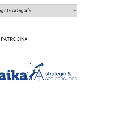
orías
 PATROCINA: