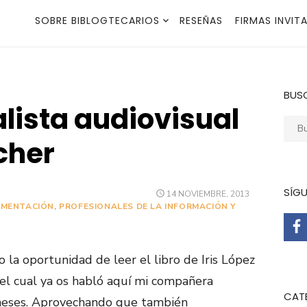
SOBRE BIBLOGTECARIOS
RESEÑAS
FIRMAS INVIT
BUS
lista audiovisual
Busca
cher
SÍG
PUBLICADO
14 NOVIEMBRE, 2013
EL
MENTACIÓN
,
PROFESIONALES DE LA INFORMACIÓN Y
 la oportunidad de leer el libro de Iris López
del cual ya os habló aquí mi compañera
CAT
eses. Aprovechando que también