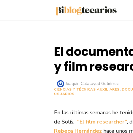
Saltar
al
contenido
El documenta
y film resear
Autor
Joaquín Calatayud Gutiérrez
CIENCIAS Y TÉCNICAS AUXILIARES
,
DOCU
USUARIOS
En las últimas semanas he tenido
de Solís,
“El film researcher”
, 
Rebeca Hernández
hace unos m