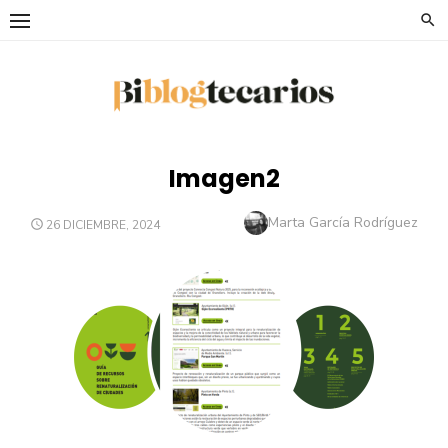
Saltar
al
contenido
Imagen2
Autor
Marta García Rodríguez
PUBLICADO
26 DICIEMBRE, 2024
EL