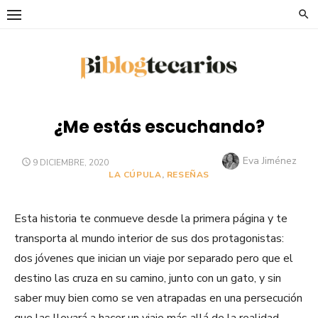
Saltar
al
contenido
¿Me estás escuchando?
Autor
Eva Jiménez
PUBLICADO
9 DICIEMBRE, 2020
EL
LA CÚPULA
,
RESEÑAS
Esta historia te conmueve desde la primera página y te
transporta al mundo interior de sus dos protagonistas:
dos jóvenes que inician un viaje por separado pero que el
destino las cruza en su camino, junto con un gato, y sin
saber muy bien como se ven atrapadas en una persecución