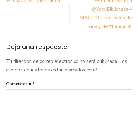
Navegación
Las ranas saben cantar
eFilm entrevista a
de
@YordiBiblioteca –
SPOILER – Nos habla de
entradas
cine y de #LaJefa
Deja una respuesta
Tu dirección de correo electrónico no será publicada.
Los
campos obligatorios están marcados con
*
Comentario
*