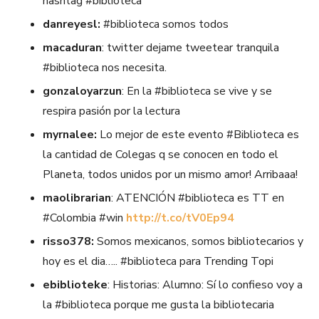
hashtag #biblioteca
danreyesl:
#biblioteca somos todos
macaduran
: twitter dejame tweetear tranquila
#biblioteca nos necesita.
gonzaloyarzun
: En la #biblioteca se vive y se
respira pasión por la lectura
myrnalee:
Lo mejor de este evento #Biblioteca es
la cantidad de Colegas q se conocen en todo el
Planeta, todos unidos por un mismo amor! Arribaaa!
maolibrarian
: ATENCIÓN #biblioteca es TT en
#Colombia #win
http://t.co/tV0Ep94
risso378:
Somos mexicanos, somos bibliotecarios y
hoy es el dia….. #biblioteca para Trending Topi
ebiblioteke
: Historias: Alumno: Sí lo confieso voy a
la #biblioteca porque me gusta la bibliotecaria