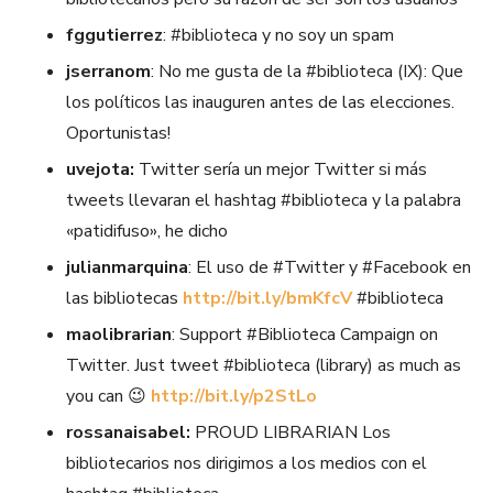
fggutierrez
: #biblioteca y no soy un spam
jserranom
: No me gusta de la #biblioteca (IX): Que
los políticos las inauguren antes de las elecciones.
Oportunistas!
uvejota:
Twitter sería un mejor Twitter si más
tweets llevaran el hashtag #biblioteca y la palabra
«patidifuso», he dicho
julianmarquina
: El uso de #Twitter y #Facebook en
las bibliotecas
http://bit.ly/bmKfcV
#biblioteca
maolibrarian
: Support #Biblioteca Campaign on
Twitter. Just tweet #biblioteca (library) as much as
you can 😉
http://bit.ly/p2StLo
rossanaisabel:
PROUD LIBRARIAN Los
bibliotecarios nos dirigimos a los medios con el