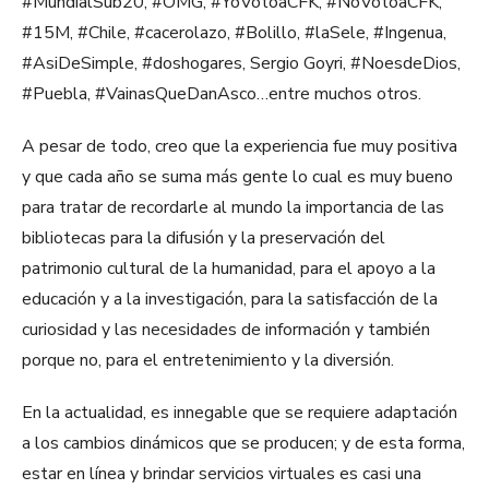
#MundialSub20, #OMG, #YoVotoaCFK, #NoVotoaCFK,
#15M, #Chile, #cacerolazo, #Bolillo, #laSele, #Ingenua,
#AsiDeSimple, #doshogares, Sergio Goyri, #NoesdeDios,
#Puebla, #VainasQueDanAsco…entre muchos otros.
A pesar de todo, creo que la experiencia fue muy positiva
y que cada año se suma más gente lo cual es muy bueno
para tratar de recordarle al mundo la importancia de las
bibliotecas para la difusión y la preservación del
patrimonio cultural de la humanidad, para el apoyo a la
educación y a la investigación, para la satisfacción de la
curiosidad y las necesidades de información y también
porque no, para el entretenimiento y la diversión.
En la actualidad, es innegable que se requiere adaptación
a los cambios dinámicos que se producen; y de esta forma,
estar en línea y brindar servicios virtuales es casi una