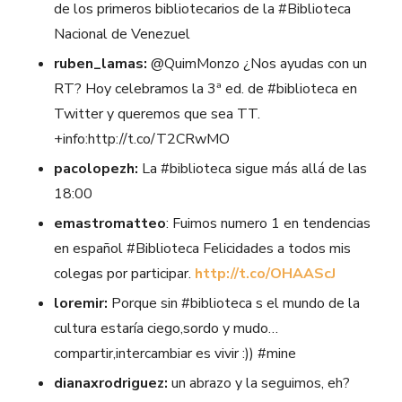
de los primeros bibliotecarios de la #Biblioteca
Nacional de Venezuel
ruben_lamas:
@QuimMonzo ¿Nos ayudas con un
RT? Hoy celebramos la 3ª ed. de #biblioteca en
Twitter y queremos que sea TT.
+info:http://t.co/T2CRwMO
pacolopezh:
La #biblioteca sigue más allá de las
18:00
emastromatteo
: Fuimos numero 1 en tendencias
en español #Biblioteca Felicidades a todos mis
colegas por participar.
http://t.co/OHAAScJ
loremir:
Porque sin #biblioteca s el mundo de la
cultura estaría ciego,sordo y mudo…
compartir,intercambiar es vivir :)) #mine
dianaxrodriguez:
un abrazo y la seguimos, eh?