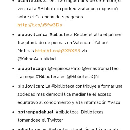
bcentelleslc
: Del 19 d’agost al 9 de setembre, si
veniu a la #Biblioteca podreu visitar una exposició
sobre el Calendari dels pagesos
http://t.co/u5fw3Ds
bibliovillarica
: #biblioteca Recibe el alta el primer
trasplantado de piernas en Valencia – Yahoo!
Noticias
http://t.co/q3X5XS3
vía
@YahooActualidad
bibliotecaqn
: @EspinosaPato @emastromatteo
La mejor #Biblioteca es @BibliotecaQN
bibliovilcun:
La #biblioteca contribuye a formar una
sociedad mas democrática mediante el acceso
equitativo al conocimiento y a la información.#Vilcu
bptrenpudahuel
: #biblioteca. Bibliotecas
tomandose el Twitter
bdigitalun
: En #biblioteca también está presente