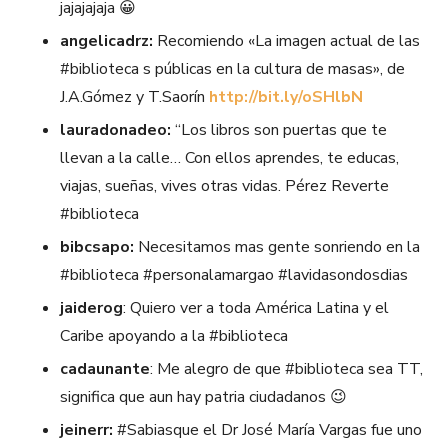
jajajajaja 😀
angelicadrz:
Recomiendo «La imagen actual de las
#biblioteca s públicas en la cultura de masas», de
J.A.Gómez y T.Saorín
http://bit.ly/oSHlbN
lauradonadeo:
“Los libros son puertas que te
llevan a la calle… Con ellos aprendes, te educas,
viajas, sueñas, vives otras vidas. Pérez Reverte
#biblioteca
bibcsapo:
Necesitamos mas gente sonriendo en la
#biblioteca #personalamargao #lavidasondosdias
jaiderog
: Quiero ver a toda América Latina y el
Caribe apoyando a la #biblioteca
cadaunante
: Me alegro de que #biblioteca sea TT,
significa que aun hay patria ciudadanos 😉
jeinerr:
#Sabiasque el Dr José María Vargas fue uno