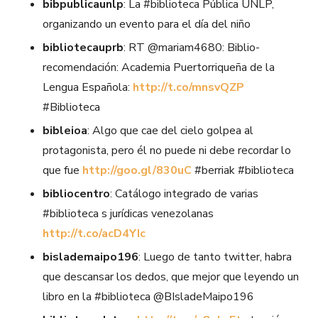
bibpublicaunlp
: La #biblioteca Pública UNLP,
organizando un evento para el día del niño
bibliotecauprb
: RT @mariam4680: Biblio-
recomendación: Academia Puertorriqueña de la
Lengua Española:
http://t.co/mnsvQZP
#Biblioteca
bibleioa
: Algo que cae del cielo golpea al
protagonista, pero él no puede ni debe recordar lo
que fue
http://goo.gl/830uC
#berriak #biblioteca
bibliocentro
: Catálogo integrado de varias
#biblioteca s jurídicas venezolanas
http://t.co/acD4YIc
bislademaipo196
: Luego de tanto twitter, habra
que descansar los dedos, que mejor que leyendo un
libro en la #biblioteca @BIsladeMaipo196