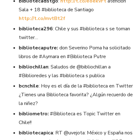
bibliotecadstgo
:
http://t.co/e8ekvFt
atención
Sala + 18 #biblioteca de Santiago
http://t.co/mvtBt2f
biblioteca296
: Chile y sus #biblioteca s se toman
twitter…
bibliotecaputre:
don Severino Poma ha solicitado
libros de #Aymara en #Biblioteca Putre
bibliochillan
: Saludos de @bibliochillan a
#Biblioredes y las #biblioteca s publica
bcnchile
: Hoy es el día de la #biblioteca en Twitter
¿Tienes una Biblioteca favorita? ¿Algún recuerdo de
la niñez?
bibliometro:
#Biblioteca es Topic Twitter en
Chile!!
bibliotecapica
: RT @uvejota: México y España nos