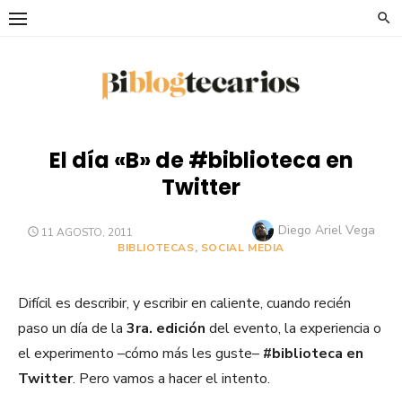
Saltar
al
contenido
El día «B» de #biblioteca en
Twitter
Autor
Diego Ariel Vega
PUBLICADO
11 AGOSTO, 2011
EL
BIBLIOTECAS
,
SOCIAL MEDIA
Difícil es describir, y escribir en caliente, cuando recién
paso un día de la
3ra. edición
del evento, la experiencia o
el experimento –cómo más les guste–
#biblioteca en
Twitter
. Pero vamos a hacer el intento.