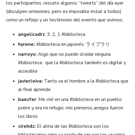
los participantes, rescato algunos “tweets” del día ayer
(disculpen omisiones, pero es imposible incluir a todos)
como un reflejo y un testimonio del evento que vivimos:
angelicadrz
: 3, 2, 1 #biblioteca
hyrene:
#biblioteca en japonés: ライブラリ
narroyo:
Algo que no puede olvidar ninguna
#biblioteca : que la #biblioteca también es digital y
accesible
javierleiva:
Tanto va el hombre a la #biblioteca que
al final aprende
baezfer
: Me crié en una #biblioteca en un pueblo
pobre y era mi refugio: mis primeros amigos fueron
los libros
cirehdz:
El alma de las #biblioteca son los
bibliotecarios pero su razón de ser son los usuarios