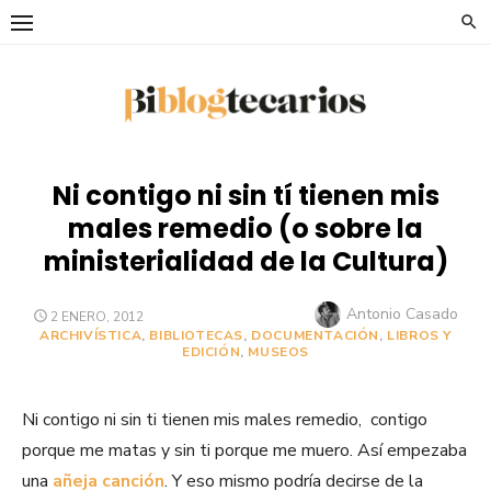
Saltar
al
contenido
Ni contigo ni sin tí tienen mis
males remedio (o sobre la
ministerialidad de la Cultura)
Autor
Antonio Casado
PUBLICADO
2 ENERO, 2012
EL
ARCHIVÍSTICA
,
BIBLIOTECAS
,
DOCUMENTACIÓN
,
LIBROS Y
EDICIÓN
,
MUSEOS
Ni contigo ni sin ti tienen mis males remedio, contigo
porque me matas y sin ti porque me muero. Así empezaba
una
añeja canción
. Y eso mismo podría decirse de la