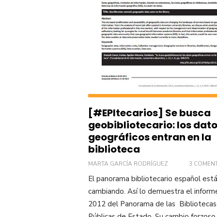
[#EPItecarios] Se busca
geobibliotecario: los dat
geográficos entran en la
biblioteca
MARTA GARCÍA RODRÍGUEZ
3 COMEN
El panorama bibliotecario español est
cambiando. Así lo demuestra el inform
2012 del Panorama de las Bibliotecas
Públicas de Estado. Su cambio forzoso