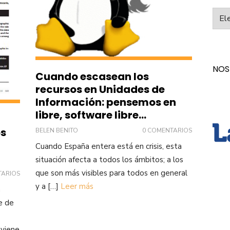
Categ
NOS
Cuando escasean los
recursos en Unidades de
Información: pensemos en
libre, software libre…
os
BELEN BENITO
0 COMENTARIOS
Cuando España entera está en crisis, esta
situación afecta a todos los ámbitos; a los
que son más visibles para todos en general
TARIOS
y a […]
Leer más
á
e de
 viene