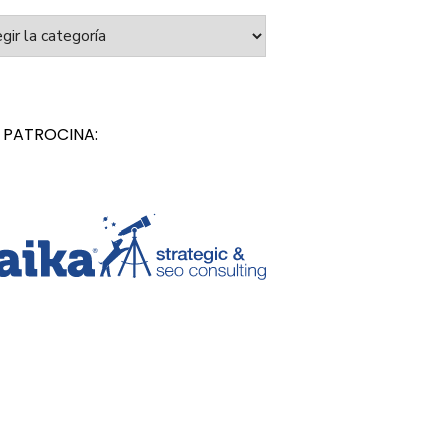
orías
 PATROCINA: