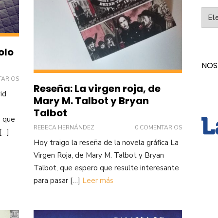
Categ
olo
NOS
TARIOS
Reseña: La virgen roja, de
id
Mary M. Talbot y Bryan
Talbot
o que
REBECA HERNÁNDEZ
0 COMENTARIOS
[…]
Hoy traigo la reseña de la novela gráfica La
Virgen Roja, de Mary M. Talbot y Bryan
Talbot, que espero que resulte interesante
para pasar […]
Leer más