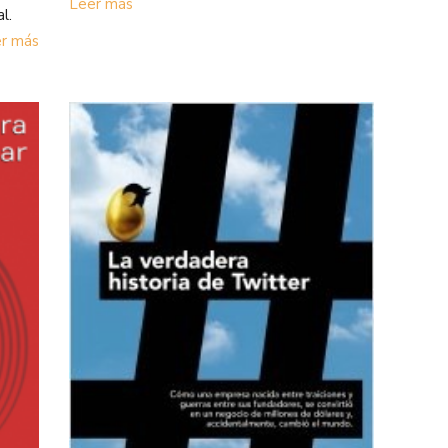
Leer más
l.
r más