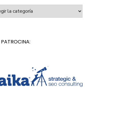
orías
 PATROCINA: