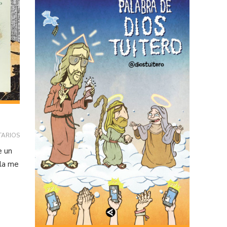
TARIOS
e un
ela me