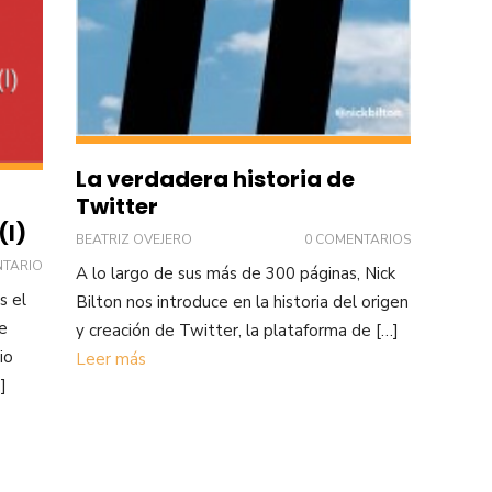
La verdadera historia de
Twitter
(I)
BEATRIZ OVEJERO
0 COMENTARIOS
NTARIO
A lo largo de sus más de 300 páginas, Nick
s el
Bilton nos introduce en la historia del origen
e
y creación de Twitter, la plataforma de […]
io
Leer más
]