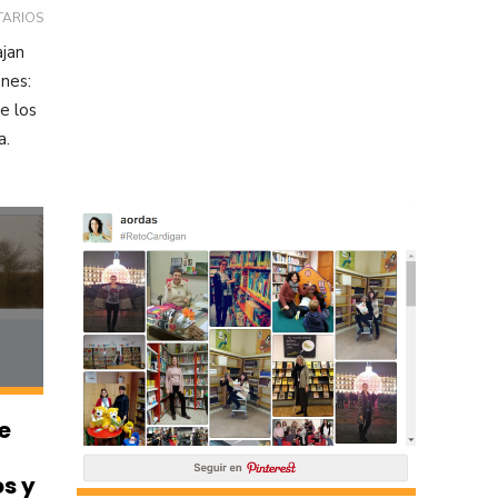
TARIOS
ajan
enes:
e los
a.
de
s y