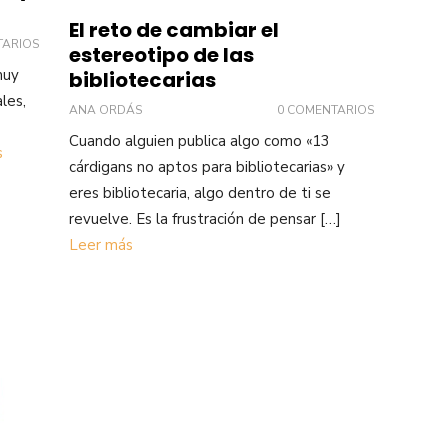
El reto de cambiar el
TARIOS
estereotipo de las
muy
bibliotecarias
ales,
ANA ORDÁS
0 COMENTARIOS
Cuando alguien publica algo como «13
s
cárdigans no aptos para bibliotecarias» y
eres bibliotecaria, algo dentro de ti se
revuelve. Es la frustración de pensar […]
Leer más