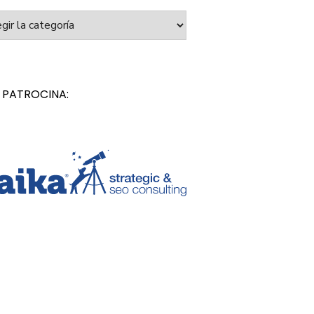
orías
 PATROCINA: