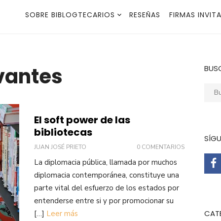
SOBRE BIBLOGTECARIOS
RESEÑAS
FIRMAS INVIT
rvantes
BUS
Busca
El soft power de las
bibliotecas
SÍG
JUAN JOSÉ PRIETO
0 COMENTARIOS
La diplomacia pública, llamada por muchos
diplomacia contemporánea, constituye una
parte vital del esfuerzo de los estados por
entenderse entre si y por promocionar su
CAT
[…]
Leer más