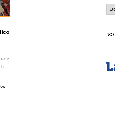
Categ
fica
NOS
TARIOS
 la
o
u
ica