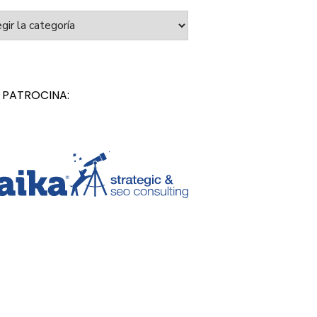
orías
 PATROCINA: