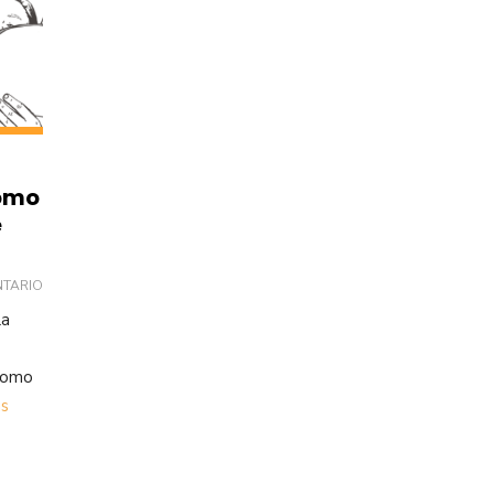
como
e
NTARIO
la
 como
s