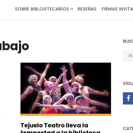
SOBRE BIBLOGTECARIOS
RESEÑAS
FIRMAS INVIT
abajo
BUS
Busca
SÍG
Tejuelo Teatro lleva la
CAT
tempestad a la biblioteca