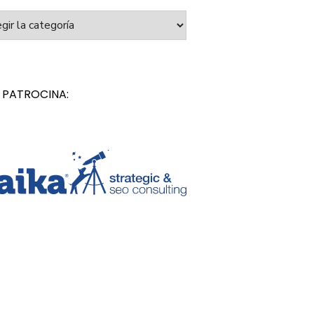
orías
 PATROCINA: